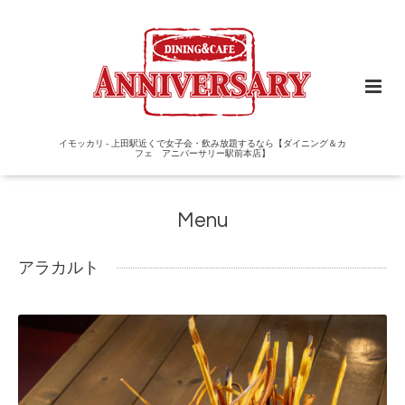
イモッカリ - 上田駅近くで女子会・飲み放題するなら【ダイニング＆カ
フェ アニバーサリー駅前本店】
Menu
アラカルト