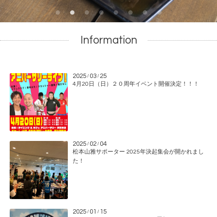
Information
2025
03
25
/
/
4月20日（日）２０周年イベント開催決定！！！
2025
02
04
/
/
松本山雅サポーター 2025年決起集会が開かれまし
た！
2025
01
15
/
/