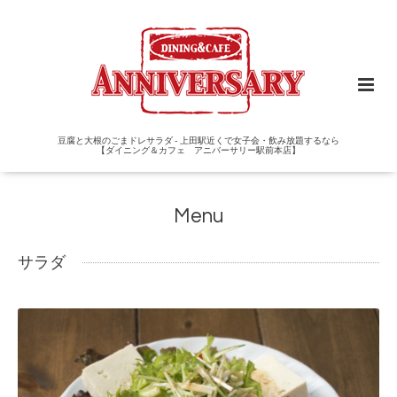
豆腐と大根のごまドレサラダ - 上田駅近くで女子会・飲み放題するなら
【ダイニング＆カフェ アニバーサリー駅前本店】
Menu
サラダ