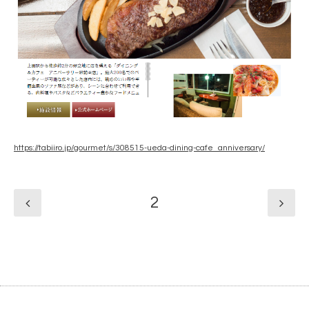
https://tabiiro.jp/gourmet/s/308515-ueda-dining-cafe_anniversary/
2